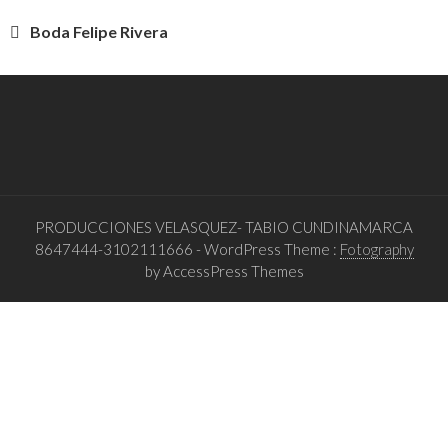
Navegación
Boda Felipe Rivera
de
entradas
PRODUCCIONES VELASQUEZ- TABIO CUNDINAMARCA
8647444-3102111666
- WordPress Theme :
Fotography
by AccessPress Themes