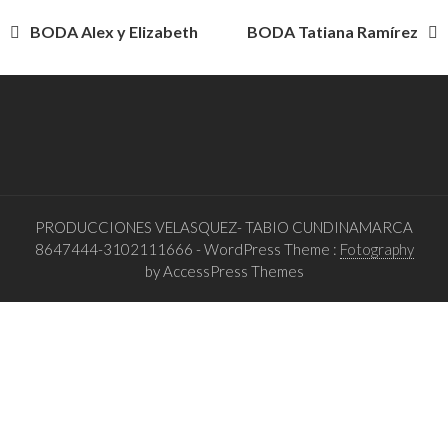
Navegación
BODA Alex y Elizabeth
BODA Tatiana Ramírez
de
entradas
PRODUCCIONES VELASQUEZ- TABIO CUNDINAMARCA
8647444-3102111666
- WordPress Theme :
Fotography
by AccessPress Themes