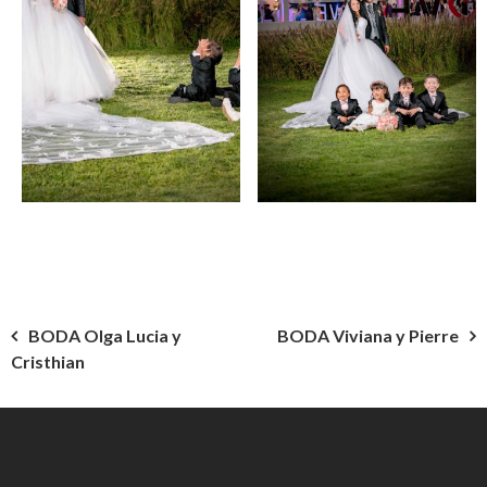
Navegación
BODA Olga Lucia y
BODA Viviana y Pierre
Cristhian
de
entradas